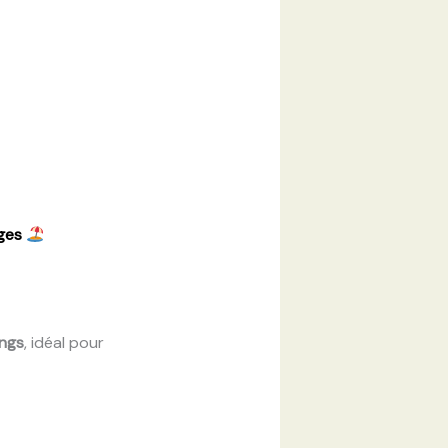
iges
ngs
, idéal pour