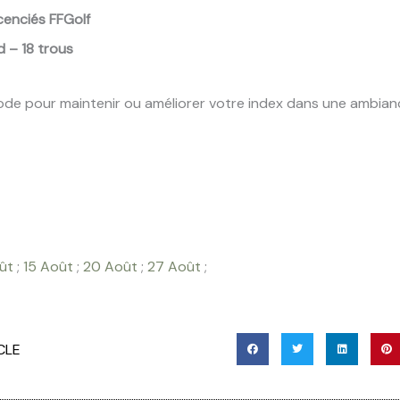
icenciés FFGolf
d – 18 trous
ode pour maintenir ou améliorer votre index dans une ambianc
ût
;
15 Août
;
20 Août
;
27 Août
;
CLE